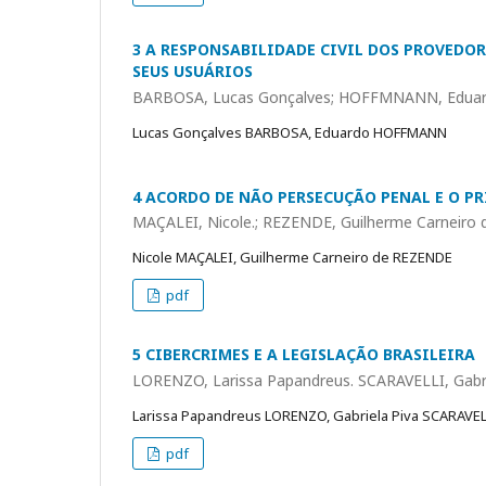
3 A RESPONSABILIDADE CIVIL DOS PROVEDO
SEUS USUÁRIOS
BARBOSA, Lucas Gonçalves; HOFFMNANN, Edua
Lucas Gonçalves BARBOSA, Eduardo HOFFMANN
4 ACORDO DE NÃO PERSECUÇÃO PENAL E O P
MAÇALEI, Nicole.; REZENDE, Guilherme Carneiro 
Nicole MAÇALEI, Guilherme Carneiro de REZENDE
pdf
5 CIBERCRIMES E A LEGISLAÇÃO BRASILEIRA
LORENZO, Larissa Papandreus. SCARAVELLI, Gabri
Larissa Papandreus LORENZO, Gabriela Piva SCARAVEL
pdf