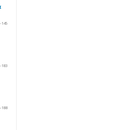
I
-145
-183
-188