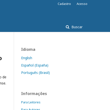
Cadastro
Acesso
Buscar
Idioma
o
English
Español (España)
Português (Brasil)
o de
nse.
Informações
Para Leitores
Para Autores