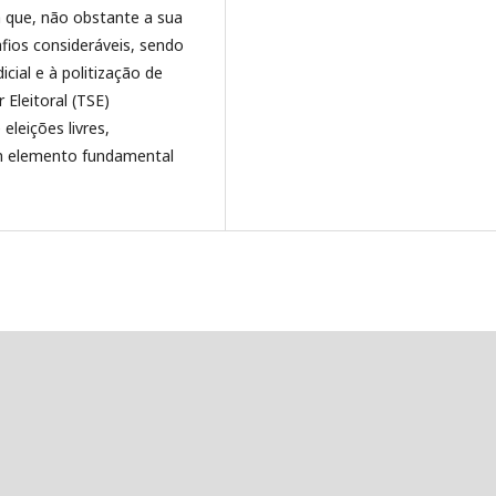
a que, não obstante a sua
afios consideráveis, sendo
icial e à politização de
 Eleitoral (TSE)
leições livres,
um elemento fundamental