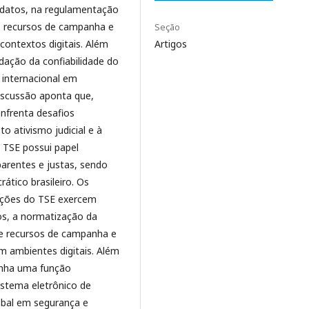
didatos, na regulamentação
de recursos de campanha e
Seção
ontextos digitais. Além
Artigos
dação da confiabilidade do
 internacional em
discussão aponta que,
enfrenta desafios
o ativismo judicial e à
o TSE possui papel
sparentes e justas, sendo
tico brasileiro. Os
rações do TSE exercem
tos, a normatização da
 de recursos de campanha e
 ambientes digitais. Além
penha uma função
istema eletrônico de
obal em segurança e