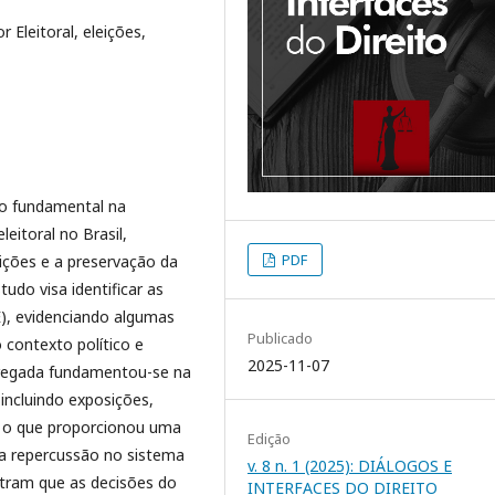
or Eleitoral, eleições,
ção fundamental na
eitoral no Brasil,
PDF
eições e a preservação da
udo visa identificar as
SE), evidenciando algumas
Publicado
 contexto político e
2025-11-07
pregada fundamentou-se na
 incluindo exposições,
l, o que proporcionou uma
Edição
a repercussão no sistema
v. 8 n. 1 (2025): DIÁLOGOS E
nstram que as decisões do
INTERFACES DO DIREITO