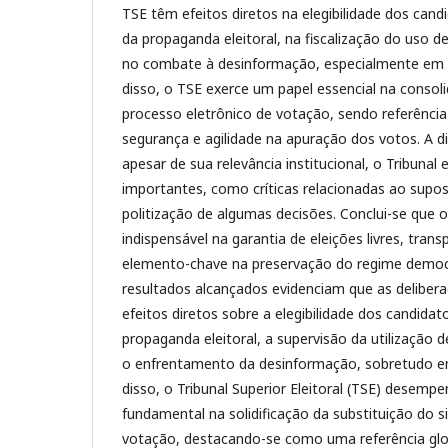
TSE têm efeitos diretos na elegibilidade dos can
da propaganda eleitoral, na fiscalização do uso 
no combate à desinformação, especialmente em c
disso, o TSE exerce um papel essencial na consoli
processo eletrônico de votação, sendo referência
segurança e agilidade na apuração dos votos. A 
apesar de sua relevância institucional, o Tribunal 
importantes, como críticas relacionadas ao supost
politização de algumas decisões. Conclui-se que 
indispensável na garantia de eleições livres, tran
elemento-chave na preservação do regime democrá
resultados alcançados evidenciam que as delibe
efeitos diretos sobre a elegibilidade dos candida
propaganda eleitoral, a supervisão da utilização
o enfrentamento da desinformação, sobretudo em
disso, o Tribunal Superior Eleitoral (TSE) desem
fundamental na solidificação da substituição do s
votação, destacando-se como uma referência gl