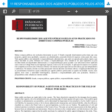
11 RESPONSABILIDADE DOS AGENTES PÚBLICOS PELOS ATOS PRATICADOS NO ÂMBITO DAS COMPRAS PÚBLICAS