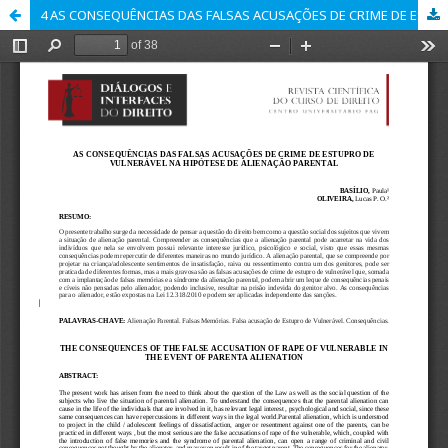
4 AS CONSEQUÊNCIAS DAS FALSAS ACUSAÇÕES DE CRIME DE ESTUPRO DE VULNERÁVEL NA HIPÓTESE DE ALIENAÇÃO PARENTAL