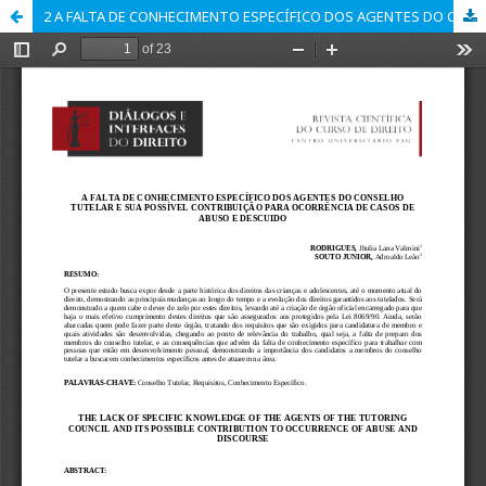
2 A FALTA DE CONHECIMENTO ESPECÍFICO DOS AGENTES DO CONSELHO TUTELAR E SUA POSSÍVEL CONTRIBUIÇÃO PARA OCORRÊNCIA DE CASOS DE ABUSO E DESCUIDO